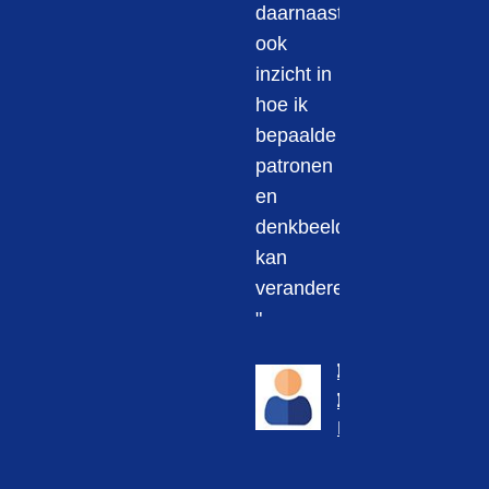
daarnaast
ook
inzicht in
hoe ik
bepaalde
patronen
en
denkbeelden
kan
veranderen.
"
KIRSTEN
IJSSELSTEIN
L&D Coördinator