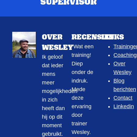
SUPERVISOR
OVER
RECENSIES
LINKS
WESLEY
"Wat een
Traininge
training!
Coaching
Ik geloof
Diep
Over
dat ieder
onder de
Wesley
mens
indruk.
Blog
meer
Mede
berichten
mogelijkheden
deze
Contact
in zich
ervaring
Linkedin
heeft dan
door
hij op dit
trainer
moment
Wesley.
gebruikt.