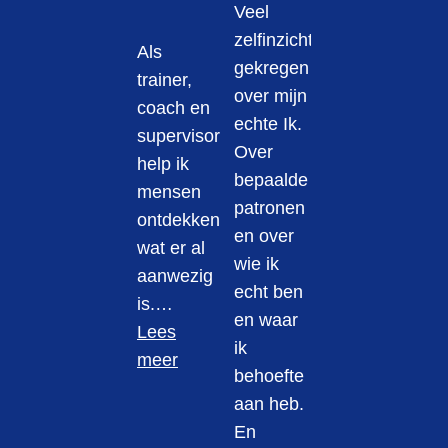
Veel
zelfinzicht
Als
gekregen
trainer,
over mijn
coach en
echte Ik.
supervisor
Over
help ik
bepaalde
mensen
patronen
ontdekken
en over
wat er al
wie ik
aanwezig
echt ben
is.…
en waar
Lees
ik
meer
behoefte
aan heb.
En