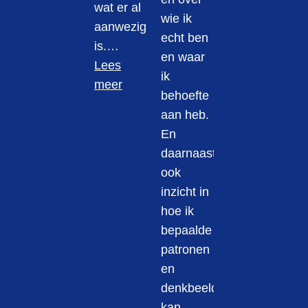
wat er al
wie ik
aanwezig
echt ben
is.…
en waar
Lees
ik
meer
behoefte
aan heb.
En
daarnaast
ook
inzicht in
hoe ik
bepaalde
patronen
en
denkbeelden
kan