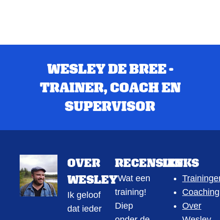
WESLEY DE BREE -
TRAINER, COACH EN
SUPERVISOR
OVER
RECENSIES
LINKS
WESLEY
"Wat een
Traininge
training!
Coaching
Ik geloof
Diep
Over
dat ieder
onder de
Wesley