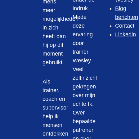
mens
indruk.
Blog
meer
Mede
berichten
mogelijkheden
deze
Contact
in zich
ervaring
Linkedin
heeft dan
door
hij op dit
trainer
moment
Wesley.
gebruikt.
Veel
zelfinzicht
Als
gekregen
trainer,
over mijn
coach en
echte Ik.
supervisor
Over
help ik
bepaalde
mensen
patronen
ontdekken
en over