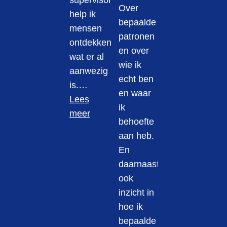
supervisor
Over
help ik
bepaalde
mensen
patronen
ontdekken
en over
wat er al
wie ik
aanwezig
echt ben
is.…
en waar
Lees
ik
meer
behoefte
aan heb.
En
daarnaast
ook
inzicht in
hoe ik
bepaalde