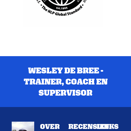
WESLEY DE BREE -
TRAINER, COACH EN
SUPERVISOR
OVER
RECENSIES
LINKS