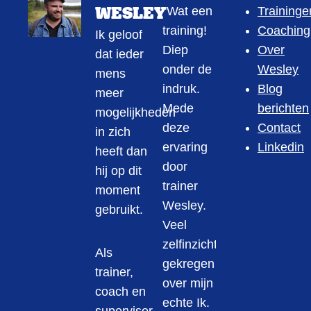
WESLEY
"Wat een
Traininge
training!
Coaching
Ik geloof
Diep
Over
dat ieder
onder de
Wesley
mens
indruk.
Blog
meer
Mede
berichten
mogelijkheden
deze
Contact
in zich
ervaring
Linkedin
heeft dan
door
hij op dit
trainer
moment
Wesley.
gebruikt.
Veel
zelfinzicht
Als
gekregen
trainer,
over mijn
coach en
echte Ik.